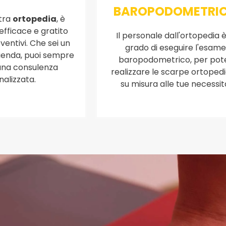
BAROPODOMETRI
stra
ortopedia
, è
 efficace e gratito
Il personale dall'ortopedia è
eventivi. Che sei un
grado di eseguire l'esam
ienda, puoi sempre
baropodometrico, per pot
una consulenza
realizzare le scarpe ortoped
alizzata.
su misura alle tue necessit