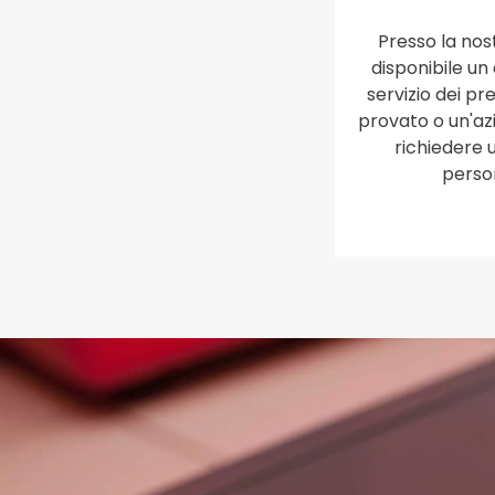
Presso la no
disponibile un
servizio dei pr
provato o un'az
richiedere 
person