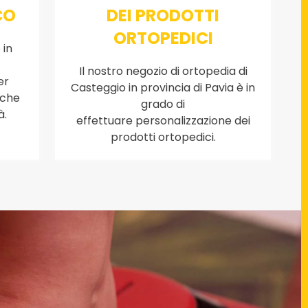
CO
DEI PRODOTTI
ORTOPEDICI
 in
e
Il nostro negozio di ortopedia di
er
Casteggio in provincia di Pavia è in
iche
grado di
à.
effettuare personalizzazione dei
prodotti ortopedici.